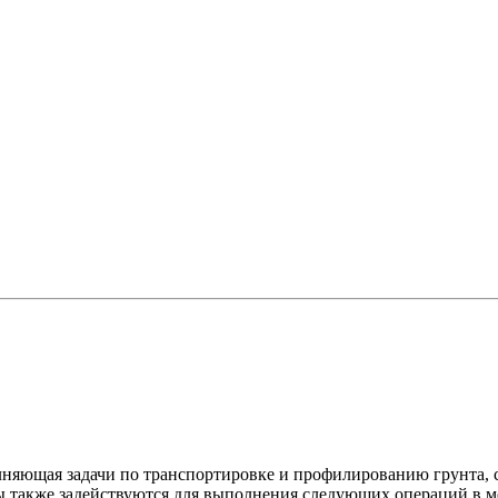
ющая задачи по транспортировке и профилированию грунта, ст
 также задействуются для выполнения следующих операций в ме