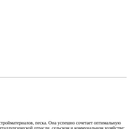
ройматериалов, песка. Она успешно сочетает оптимальную
таллургической отрасли, сельском и коммунальном хозяйстве: