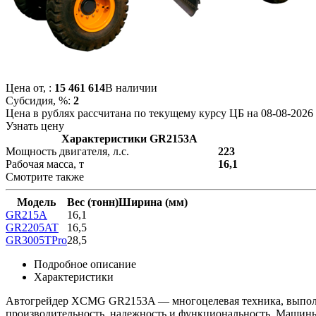
Цена от,
:
15 461 614
В наличии
Субсидия, %:
2
Цена в рублях рассчитана по текущему курсу ЦБ на 08-08-2026
Узнать цену
Характеристики GR2153A
Мощность двигателя, л.с.
223
Рабочая масса, т
16,1
Смотрите также
Модель
Вес (тонн)
Ширина (мм)
GR215A
16,1
GR2205AT
16,5
GR3005TPro
28,5
Подробное описание
Характеристики
Автогрейдер XCMG GR2153A — многоцелевая техника, выполня
производительность, надежность и функциональность. Машины