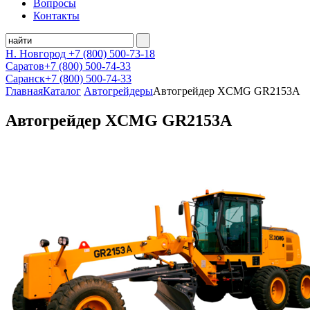
Вопросы
Контакты
Н. Новгород
+7 (800)
500-73-18
Саратов
+7 (800)
500-74-33
Саранск
+7 (800)
500-74-33
Главная
Каталог
Автогрейдеры
Автогрейдер XCMG GR2153A
Автогрейдер XCMG GR2153A