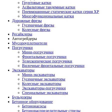
Грунтовые катки
Асфальтовые тандемные катки
Пневмошинные статические катки серия XP
Многофункциональные катки
Дорожные фрезы
Гусеничные фрезы
Колесные фрезы
Ресайклеры
Автогрейдеры
Мусороуплотнители
Погрузчики
Мини-погрузчики
Фронтальные погрузчики
Телескопические погрузчики
Вилочные фронтальные погрузчики
Экскаваторы
Мини-экскаваторы
Гусеничные экскаваторы
Колесные экскаваторы
Экскаваторы-погрузчики
Специальные экскаваторы
Бульдозеры
Бетонное оборудование
Бетононасосы
Бетонораспределительные стрелы