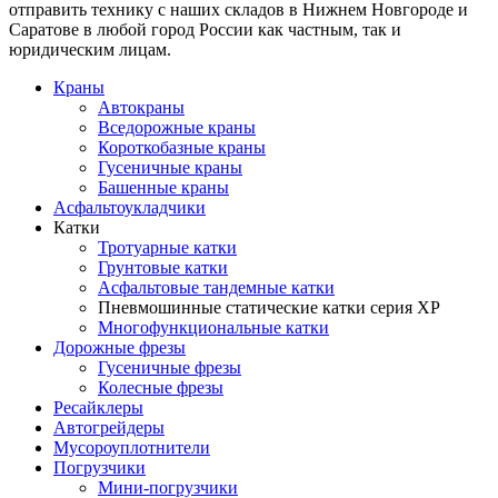
отправить технику с наших складов в Нижнем Новгороде и
Саратове в любой город России как частным, так и
юридическим лицам.
Краны
Автокраны
Вседорожные краны
Короткобазные краны
Гусеничные краны
Башенные краны
Асфальтоукладчики
Катки
Тротуарные катки
Грунтовые катки
Асфальтовые тандемные катки
Пневмошинные статические катки серия XP
Многофункциональные катки
Дорожные фрезы
Гусеничные фрезы
Колесные фрезы
Ресайклеры
Автогрейдеры
Мусороуплотнители
Погрузчики
Мини-погрузчики