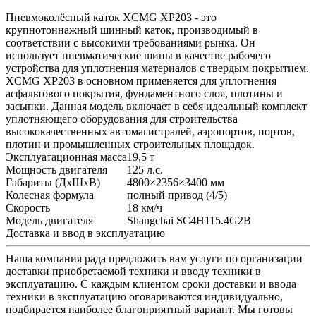
Пневмоколёсный каток XCMG XP203 - это
крупнотоннажный шинный каток, производимый в
соответствии с высокими требованиями рынка. Он
использует пневматические шины в качестве рабочего
устройства для уплотнения материалов с твердым покрытием.
XCMG XP203 в основном применяется для уплотнения
асфальтового покрытия, фундаментного слоя, плотины и
засыпки. Данная модель включает в себя идеальный комплект
уплотняющего оборудования для строительства
высококачественных автомагистралей, аэропортов, портов,
плотин и промышленных строительных площадок.
Эксплуатационная масса
19,5 т
Мощность двигателя
125 л.с.
Габариты (ДхШхВ)
4800×2356×3400 мм
Колесная формула
полный привод (4/5)
Скорость
18 км/ч
Модель двигателя
Shangchai SC4H115.4G2B
Доставка и ввод в эксплуатацию
Наша компания рада предложить вам услуги по организации
доставки приобретаемой техники и вводу техники в
эксплуатацию. С каждым клиентом сроки доставки и ввода
техники в эксплуатацию оговариваются индивидуально,
подбирается наиболее благоприятный вариант. Мы готовы