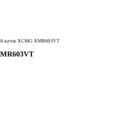
ный каток XCMG XMR603VT
XMR603VT