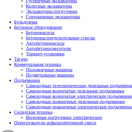
Гусеничные экскаваторы
Колесные экскаваторы
Экскаваторы-погрузчики
Специальные экскаваторы
Бульдозеры
Бетонное оборудование
Бетононасосы
Бетонораспределительные стрелы
Автобетононасосы
Автобетоносмесители
Торкрет-установки
Тягачи
Коммунальная техника
Поломоечные машины
Подметальные машины
Подъемники
Самоходные телескопические дизельные подъемни
Самоходные коленчатые дизельные подъемники
Самоходные коленчатые электрические подъемник
Самоходные ножничные дизельные подъемники
Самоходные ножничные электрические подъемник
Складская техника
Вилочные погрузчики электрические
Перегружатели асфальтобетонной смеси