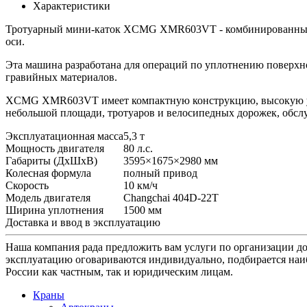
Характеристики
Тротуарный мини-каток XCMG XMR603VT - комбинированный в
оси.
Эта машина разработана для операций по уплотнению поверхнос
гравийных материалов.
XCMG XMR603VT имеет компактную конструкцию, высокую унив
небольшой площади, тротуаров и велосипедных дорожек, обс
Эксплуатационная масса
5,3 т
Мощность двигателя
80 л.с.
Габариты (ДхШхВ)
3595×1675×2980 мм
Колесная формула
полный привод
Скорость
10 км/ч
Модель двигателя
Changchai 404D-22T
Ширина уплотнения
1500 мм
Доставка и ввод в эксплуатацию
Наша компания рада предложить вам услуги по организации до
эксплуатацию оговариваются индивидуально, подбирается наи
России как частным, так и юридическим лицам.
Краны