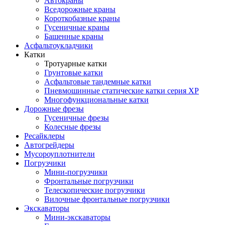
Автокраны
Вседорожные краны
Короткобазные краны
Гусеничные краны
Башенные краны
Асфальтоукладчики
Катки
Тротуарные катки
Грунтовые катки
Асфальтовые тандемные катки
Пневмошинные статические катки серия XP
Многофункциональные катки
Дорожные фрезы
Гусеничные фрезы
Колесные фрезы
Ресайклеры
Автогрейдеры
Мусороуплотнители
Погрузчики
Мини-погрузчики
Фронтальные погрузчики
Телескопические погрузчики
Вилочные фронтальные погрузчики
Экскаваторы
Мини-экскаваторы