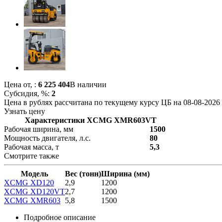
Цена от,
:
6 225 404
В наличии
Субсидия, %:
2
Цена в рублях рассчитана по текущему курсу ЦБ на 08-08-2026
Узнать цену
Характеристики XCMG XMR603VT
Рабочая ширина, мм
1500
Мощность двигателя, л.с.
80
Рабочая масса, т
5,3
Смотрите также
Модель
Вес (тонн)
Ширина (мм)
XCMG XD120
2,9
1200
XCMG XD120VT
2,7
1200
XCMG XMR603
5,8
1500
Подробное описание