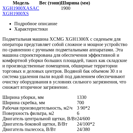
Модель
Вес (тонн)
Ширина (мм)
XGH1900XASAC
1900
XGH1900XS
Подробное описание
Характеристики
Подметальная машина XCMG XGH1300X с сиденьем для
оператора представляет собой сложное и мощное устройство
по сравнению с ручными подметальными аппаратами. Эта
машина спроектирована для обеспечения эффективной и
комфортной уборки больших площадей, таких как складские
и производственные помещения, обширные территории
торговых и деловых центров. Водяной бак объемом 30 л и
система удаления пыли водой под давлением обеспечивают
очистку оборудования в условиях сильного загрязнения, что
снижает вторичное загрязнение.
Ширина уборки, мм
1330
Ширина скребка, мм
700
Рабочая производительность, м2/ч
3 90*2
Поверхность фильтра, м2
6
Двигатель центральной щетки, В/Вт
24/600
Двигатель боковой щетки, В/Вт
24/100*2
Двигатель пылесоса, В/Вт
24/380