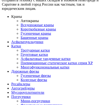
отправить технику с наших складов в Нижнем Новгороде и
Саратове в любой город России как частным, так и
юридическим лицам.
Краны
Автокраны
Вседорожные краны
Короткобазные краны
Гусеничные краны
Башенные краны
Асфальтоукладчики
Катки
Тротуарные катки
Грунтовые катки
Асфальтовые тандемные катки
Пневмошинные статические катки серия XP
Многофункциональные катки
Дорожные фрезы
Гусеничные фрезы
Колесные фрезы
Ресайклеры
Автогрейдеры
Мусороуплотнители
Погрузчики
Мини-погрузчики