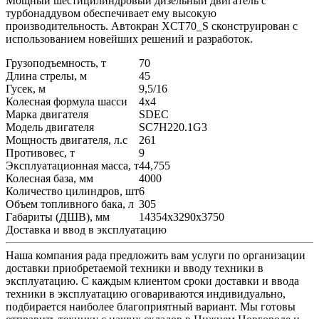
Мощный шестицилиндровый дизельный двигатель с
турбонаддувом обеспечивает ему высокую
производительность. Автокран XCT70_S сконструирован с
использованием новейших решений и разработок.
Грузоподъемность, т
70
Длина стрелы, м
45
Гусек, м
9,5/16
Колесная формула шасси
4х4
Марка двигателя
SDEC
Модель двигателя
SC7H220.1G3
Мощность двигателя, л.с
261
Противовес, т
9
Эксплуатационная масса, т
44,755
Колесная база, мм
4000
Количество цилиндров, шт
6
Объем топливного бака, л
305
Габариты (ДШВ), мм
14354x3290x3750
Доставка и ввод в эксплуатацию
Наша компания рада предложить вам услуги по организации
доставки приобретаемой техники и вводу техники в
эксплуатацию. С каждым клиентом сроки доставки и ввода
техники в эксплуатацию оговариваются индивидуально,
подбирается наиболее благоприятный вариант. Мы готовы