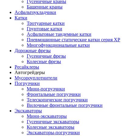
Гусеничные краны
Башенные краны
Асфальтоукладчики
Катки
Тротуарные катки
Грунтовые катки
Асфальтовые тандемные катки
Пневмошинные статические катки серия XP
Многофункциональные катки
Дорожные фрезы
Гусеничные фрезы
Колесные фрезы
Ресайклеры
Автогрейдеры
Мусороуплотнители
Погрузчики
Мини-погрузчики
Фронтальные погрузчики
Телескопические погрузчики
Вилочные фронтальные погрузчики
Экскаваторы
Мини-экскаваторы
Гусеничные экскаваторы
Колесные экскаваторы
Экскаваторы-погрузчики